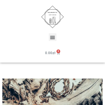
0.00
zł
< powrót