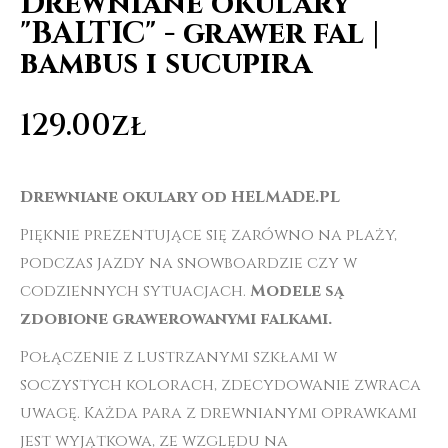
Drewniane okulary
"BALTIC" - grawer fal |
bambus i sucupira
129.00
zł
D
rewniane okulary od HELMADE.PL
Pięknie prezentujące się zarówno na plaży,
podczas jazdy na snowboardzie czy w
codziennych sytuacjach.
Modele są
zdobione grawerowanymi falkami.
Połączenie z lustrzanymi szkłami w
soczystych kolorach, zdecydowanie zwraca
uwagę. Każda para z drewnianymi oprawkami
jest wyjątkowa, ze względu na